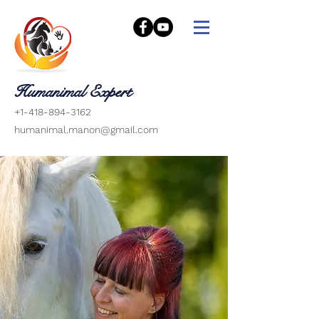
Humanimal Expert
+1-418-894-3162
humanimal.manon@gmail.com