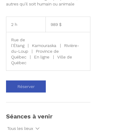
autres qu'il soit humain ou animale
989 dollars
canadiens
2 h
2
989 $
h
Rue de
l'Étang
|
Kamouraska
|
Rivière-
du-Loup
|
Province de
Québec
|
En ligne
|
Ville de
Québec
Réserver
Séances à venir
Tous les lieux