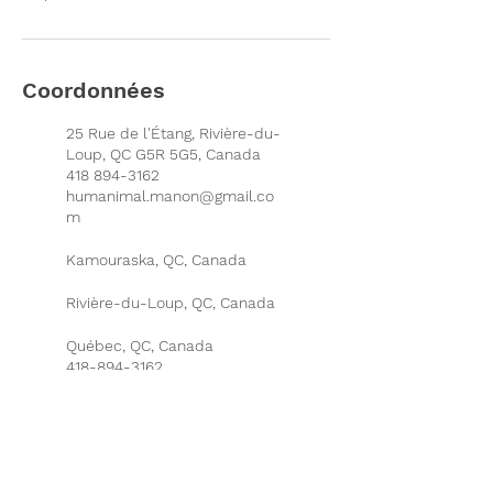
Coordonnées
25 Rue de l'Étang, Rivière-du-
Loup, QC G5R 5G5, Canada
418 894-3162
humanimal.manon@gmail.co
m
Kamouraska, QC, Canada
Rivière-du-Loup, QC, Canada
Québec, QC, Canada
418-894-3162
humanimal.manon@gmail.co
m
Canada
418 894-3162