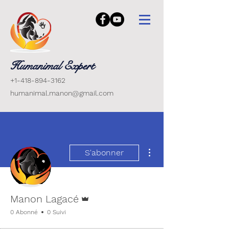
Humanimal Expert
+1-418-894-3162
humanimal.manon@gmail.com
Plus d'actions
S'abonner
Administrateur
Manon Lagacé
0 Abonné
0 Suivi