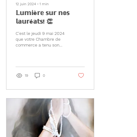
12 juin 2024
∙
1
min
𝕃𝕦𝕞𝕚è𝕣𝕖 𝕤𝕦𝕣 𝕟𝕠𝕤
𝕝𝕒𝕦𝕣é𝕒𝕥𝕤! 👏
C'est le jeudi 9 mai 2024
que votre Chambre de
commerce a tenu son
𝟰𝟴𝗲 𝗚𝗮𝗹𝗮 𝗱𝗲𝘀
𝗣𝗿𝗲𝘀𝘁𝗶𝗴𝗲𝘀. Permettez-
nous de vous...
19
0