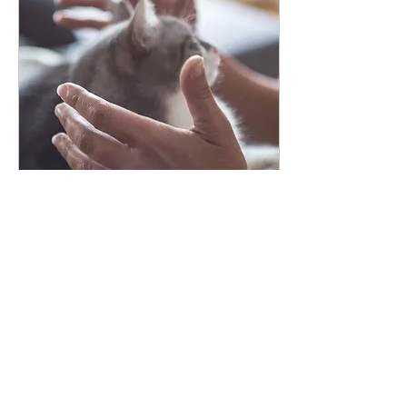
22 févr. 2024
∙
7
min
Reiki animalier
Le Reiki animalier, une
pratique fantastique Le
Reiki animal est une
pratique qui va bien au-
delà de l’idée que l’on a
du Reiki. En...