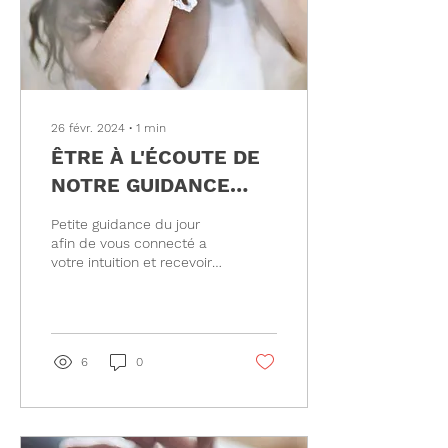
26 févr. 2024
∙
1
min
ÊTRE À L'ÉCOUTE DE
NOTRE GUIDANCE
INTÉRIEUR
Petite guidance du jour
afin de vous connecté a
votre intuition et recevoir
les messages. Je suis ravi
de vous inviter à cette
vidéo où...
6
0