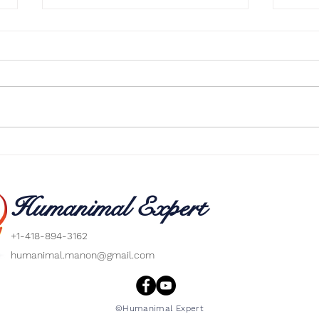
Reik
ÊTRE À L'ÉCOUTE DE
NOTRE GUIDANCE
INTÉRIEUR
Humanimal Expert
+1-418-894-3162
humanimal.manon@gmail.com
©Humanimal Expert