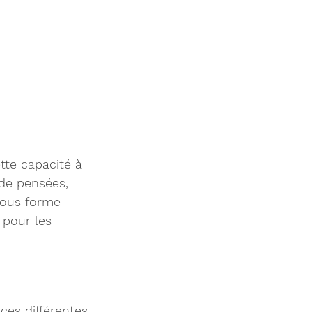
te capacité à 
de pensées, 
sous forme 
 pour les 
es différentes 