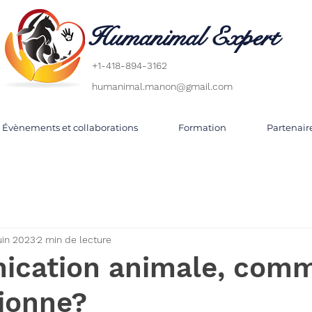
Humanimal Expert
+1-418-894-3162
humanimal.manon@gmail.com
Évènements et collaborations
Formation
Partenair
juin 2023
2 min de lecture
cation animale, com
tionne?