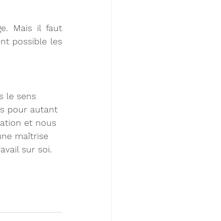
. Mais il faut 
t possible les 
s le sens 
ns pour autant 
mation et nous 
une maîtrise 
vail sur soi.