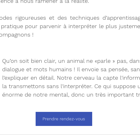
nce à nous ramener à la réalité.
odes rigoureuses et des techniques d’apprentissage
ratique pour parvenir à interpréter le plus justemen
ompagnons !
Qu’on soit bien clair, un animal ne «parle » pas, dan
dialogue et mots humains ! Il envoie sa pensée, sa
l’expliquer en détail. Notre cerveau la capte l'infor
la transmettons sans l'interpréter. Ce qui suppose 
énorme de notre mental, donc un très important tra
Prendre rendez-vous