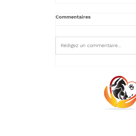
Commentaires
Rédigez un commentaire...
𝕃𝕦𝕞𝕚è𝕣𝕖 𝕤𝕦𝕣 𝕟𝕠𝕤
𝕝𝕒𝕦𝕣é𝕒𝕥𝕤! 👏