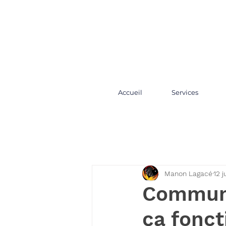
Accueil
Services
Manon Lagacé
12 
Communi
ça fonc