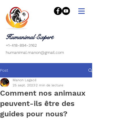
Humanimal Expert
+1-418-894-3162
humanimal.manon@gmail.com
Post
Manon Lagacé
25 sept. 2023
2 min de lecture
Comment nos animaux
peuvent-ils être des
guides pour nous?