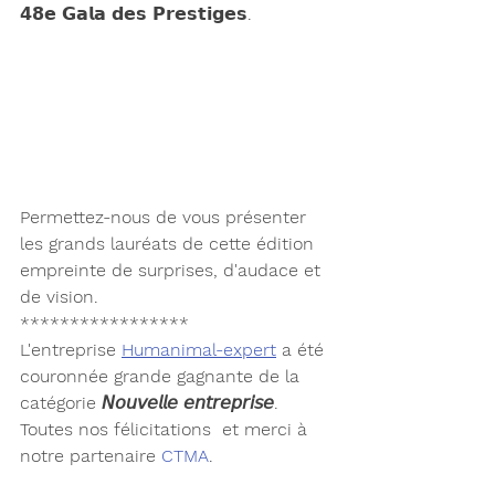
𝟰𝟴𝗲 𝗚𝗮𝗹𝗮 𝗱𝗲𝘀 𝗣𝗿𝗲𝘀𝘁𝗶𝗴𝗲𝘀.
Permettez-nous de vous présenter 
les grands lauréats de cette édition 
empreinte de surprises, d'audace et 
de vision.
*****************
L'entreprise 
Humanimal-expert
 a été 
couronnée grande gagnante de la 
catégorie 𝘕𝘰𝘶𝘷𝘦𝘭𝘭𝘦 𝘦𝘯𝘵𝘳𝘦𝘱𝘳𝘪𝘴𝘦.
Toutes nos félicitations  et merci à 
notre partenaire 
CTMA
.