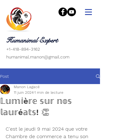
Humanimal Expert
+1-418-894-3162
humanimal.manon@gmail.com
Post
Manon Lagacé
11 juin 2024
1 min de lecture
𝕃𝕦𝕞𝕚è𝕣𝕖 𝕤𝕦𝕣 𝕟𝕠𝕤
𝕝𝕒𝕦𝕣é𝕒𝕥𝕤! 👏
C'est le jeudi 9 mai 2024 que votre 
Chambre de commerce a tenu son 