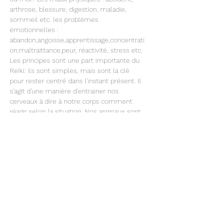
arthrose, blessure, digestion, maladie, 
sommeil etc. les problèmes 
émotionnelles : 
abandon,angoisse,apprentissage,concentrati
on,maltraittance,peur, réactivité, stress etc.
Les principes sont une part importante du 
Reiki: ils sont simples, mais sont la clé 
pour rester centré dans l'instant présent. Il 
s'agit d'une manière d'entrainer nos 
cerveaux à dire à notre corps comment 
réagir selon la situation. Nos animaux sont 
d'ailleurs nos meilleurs enseignants…
Afficher plus
Partager cet événement