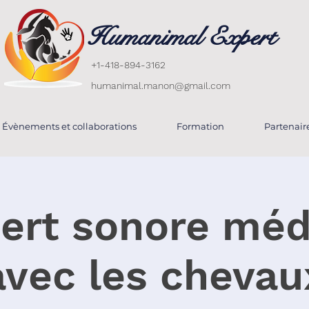
Humanimal Expert
+1-418-894-3162
humanimal.manon@gmail.com
Évènements et collaborations
Formation
Partenair
ert sonore médi
avec les chevau