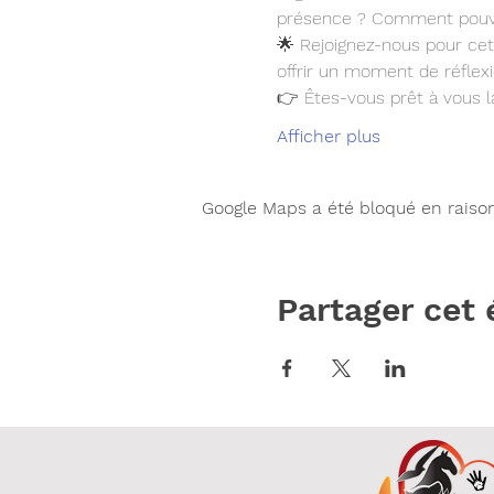
présence ? Comment pouvez
🌟 Rejoignez-nous pour cet
offrir un moment de réflexi
👉 Êtes-vous prêt à vous l
Afficher plus
Google Maps a été bloqué en raiso
Partager cet