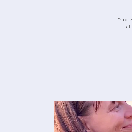
Découv
et