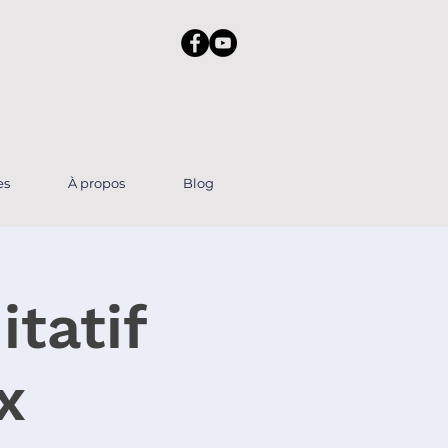
es
À propos
Blog
tatif
x