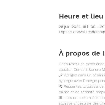
Heure et lieu
28 juin 2024, 18 h 00 – 20
Espace Cheval Leadership
À propos de 
Découvrez une expérience 
spécial : Concert Sonore M
🎶 Plongez dans un océan d
synergie avec l'énergie pai
🐴 Ressentez la puissance
calme et de sérénité propice
🧘‍♀️ Lors de cette méditat
sagesse ancestrale des ch