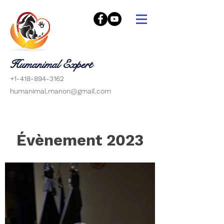
Humanimal Expert
+1-418-894-3162
humanimal.manon@gmail.com
Évènement 2023