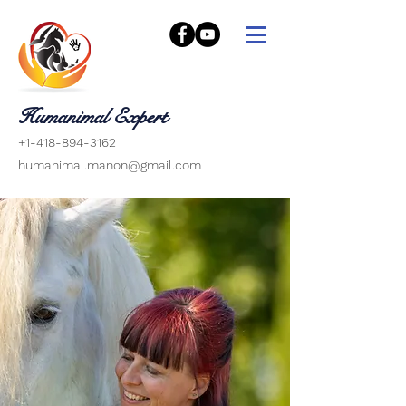
Humanimal Expert
+1-418-894-3162
humanimal.manon@gmail.com